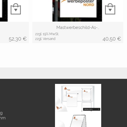
Mastwerbeschild-A1-…
zzgl. 19% MwSt.
52,30
€
40,50
€
zzgl. Versand
ng
 mm