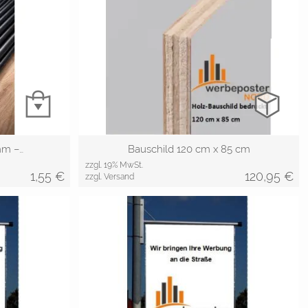
mm –…
Bauschild 120 cm x 85 cm
zzgl. 19% MwSt.
1,55
€
120,95
€
zzgl. Versand