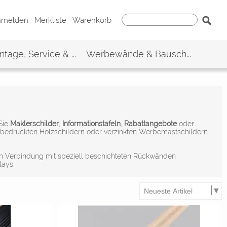
nmelden
Merkliste
Warenkorb
tage, Service & ...
Werbewände & Bausch...
 Sie
Maklerschilder
,
Informationstafeln
,
Rabattangebote
oder
n bedruckten Holzschildern oder verzinkten Werbemastschildern
 In Verbindung mit speziell beschichteten Rückwänden
lays.