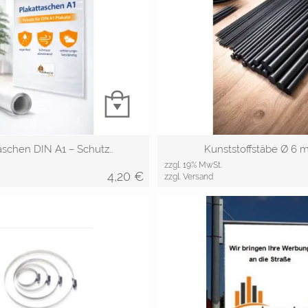
aschen DIN A1 – Schutz…
Kunststoffstäbe Ø 6 
zzgl. 19% MwSt.
4,20
€
zzgl. Versand