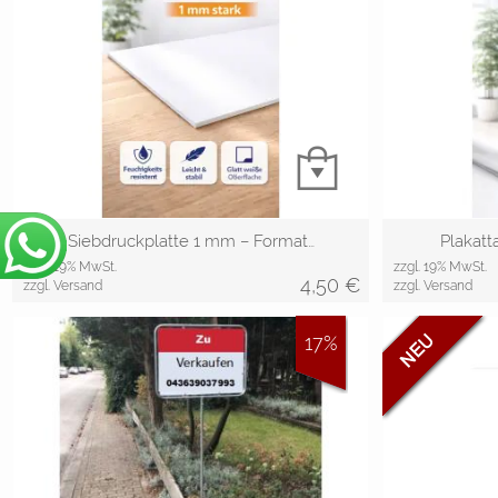
Siebdruckplatte 1 mm – Format…
Plakatt
zzgl. 19% MwSt.
zzgl. 19% MwSt.
4,50
€
zzgl. Versand
zzgl. Versand
17%