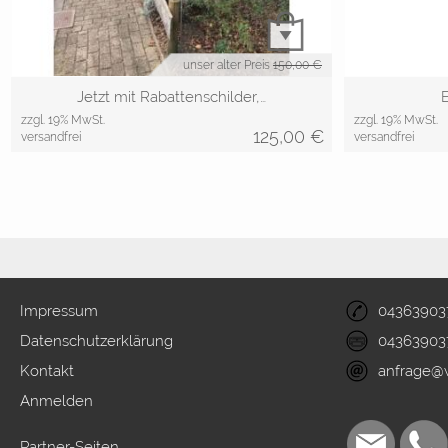
unser alter Preis
150,00 €
Jetzt mit Rabattenschilder,…
zzgl. 19% MwSt.
zzgl. 19% MwSt.
125,00
€
versandfrei
versandfrei
Impressum
04363903
Datenschutzerklärung
04363903
Kontakt
anfrage@
Anmelden
Partner-Seiten