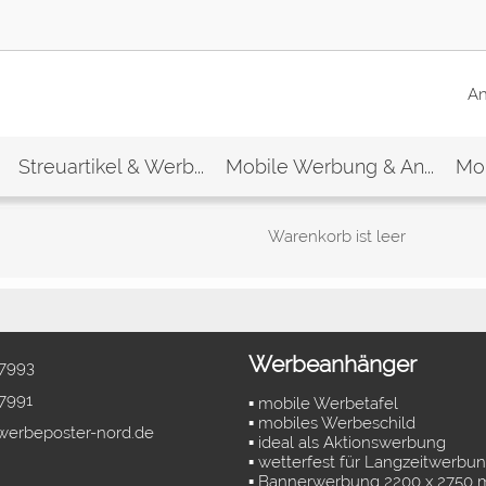
A
Streuartikel & Werb...
Mobile Werbung & An...
Mon
Warenkorb ist leer
Werbeanhänger
7993
7991
▪ mobile Werbetafel
▪ mobiles Werbeschild
werbeposter-nord.de
▪ ideal als Aktionswerbung
▪ wetterfest für Langzeitwerbu
▪ Bannerwerbung 2200 x 2750