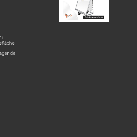
/1
efläche
ragen.de