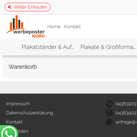
Weiter Einkaufen
Home
Kontakt
Plakatständer & Auf...
Plakate & Großforma...
Warenkorb
Impressum
04363903
Datenschutzerklärung
04363903
Kontakt
anfrage@
Anmelden