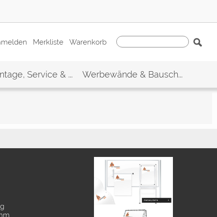
nmelden
Merkliste
Warenkorb
tage, Service & ...
Werbewände & Bausch...
ng
 mm