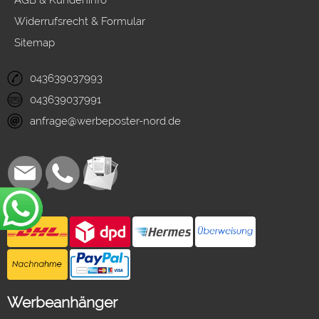
AGB & Kundeninfo
Widerrufsrecht & Formular
Sitemap
043639037993
043639037991
anfrage@werbeposter-nord.de
Werbeanhänger