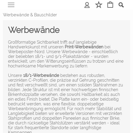
Anmelden
Merkliste
Werbewände & Bauschilder
Werbewände
Großformatige Sichtbarkeit trifft auf langlebige
Handwerkskunst mit unseren
Print-Werbewänden
bei
Werbeposter-Nord. Unsere Werbewände - einschließlich
der beliebten 18/1- und 9/1-Plakatständer - wurden
entwickelt, um den Witterungseinflüssen zu trotzen und eine
hochwirksame Markenwerbung zu liefern.
Unsere
18/1-Werbewände
bestehen aus robusten,
verzinkten C-Profilen, die präzise auf Gehrung geschnitten
und fest verschweißt sind, um einen soliden Stahlrahmen zu
bilden. Jede Struktur ist mit einer hochwertigen finnischen
Birkenholzplatte versehen, die sowohl Haltbarkeit als auch
ein edles Finish bietet. Die Platte kann ein- oder beidseitig
bedruckt werden, was eine flexible, doppelseitige
Werbeanbringung ermöglicht. Für noch mehr Stabilität und
Langlebigkeit bieten wir erweiterte Versionen mit verzinkten
Stahlprofilen und doppelten Paneelen aus finnischer Birke,
die durch rückseitige Stahlstützen verstärkt werden - ideal
für stark frequentierte Standorte oder langfristige
Kampagnen.