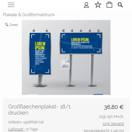
Anmelden
Merkliste
Plakate & Großformatdruck
Zoom
Großflaechenplakat- 18/1
36,80
€
drucken
zzgl. 19% MwSt.
Artikelnr.: 1928Pl18/1dr
zzgl. Versand
Lieferzeit*:
10 Tage
Versandgewicht: 1,140 Kg