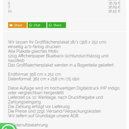
5
36,79 €
7
36,69 €
10
36,55 €
Wir lassen Ihr Großflächenplakat 18/1 (356 x 252 cm)
einseitig 4/0-farbig drucken.
Alle Plakate gleiches Motiv:
120g Affichenpapier Blueback (lichtundurchlässig und
nassfest)
Das Großflaechenplakat werden in 4 Bogenteile geliefert.
Endformat: 356 cm x 252 cm
Datenformat: 362 cm x 258 cm (75 dpi)
Diese Auflage wird im hochwertigen Digitaldruck (HP Indigo
oder vergleichbar) hergestellt.
Lieferzeit ca. 10 Werktage, nach Druckfreigabe und
Zahlungseingang
Die Zahlung erfolgt vor Lieferung.
Die Preise sind zzgl. Versand/Verpackungskosten
Wir liefern auf Grundlage unsere AGB
▸Widerrufsbelehrung