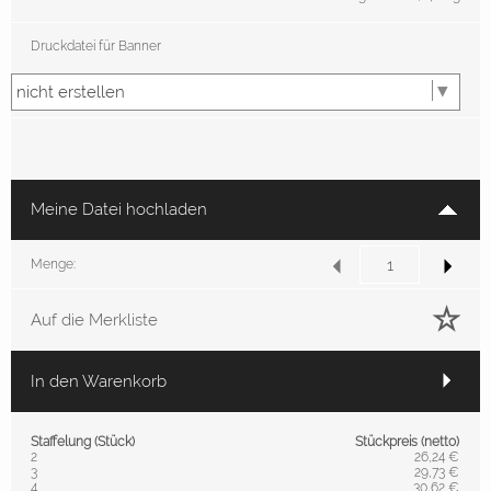
Druckdatei für Banner
Meine Datei hochladen
Menge:
Auf die Merkliste
In den Warenkorb
Staffelung (Stück)
Stückpreis (netto)
2
26,24 €
3
29,73 €
4
30,62 €