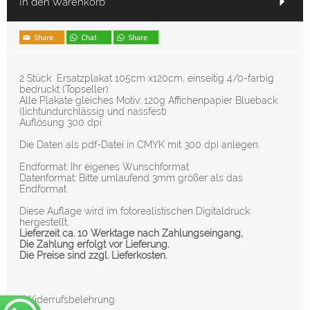
In den Warenkorb
2 Stück Ersatzplakat 105cm x120cm, einseitig 4/0-farbig
bedruckt (Topseller)
Alle Plakate gleiches Motiv: 120g Affichenpapier Blueback
(lichtundurchlässig und nassfest)
Auflösung 300 dpi
Die Daten als pdf-Datei in CMYK mit 300 dpi anlegen.
Endformat: Ihr eigenes Wunschformat
Datenformat: Bitte umlaufend 3mm größer als das
Endformat
Diese Auflage wird im fotorealistischen Digitaldruck
hergestellt.
Lieferzeit ca. 10 Werktage nach Zahlungseingang,
Die Zahlung erfolgt vor Lieferung.
Die Preise sind zzgl. Lieferkosten.
▸Widerrufsbelehrung