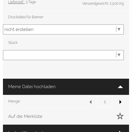
Lieferzeit*:
3 Tage
Versandgewicht: 2,500 Kg
Druckdatei für Banner
Stück
Meine Datei hochladen
Menge:
Auf die Merkliste