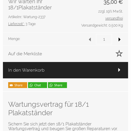
Wir warten Ihr
35,00
€
18/1Plakatständer
zzgl. 19% MwSt.
Artikelnr.: Wartung-2337
versandfrei
Lieferzeit*:
3 Tage
Versandgewicht: 0,500 Kg
Menge:
Auf die Merkliste
In den Warenkorb
Wartungsvertrag für 18/1
Plakatständer
Sichern Sie sich jetzt den 18/1 Plakatständer
Wartungsvertrag und beugen Sie großen Reparaturen vor.