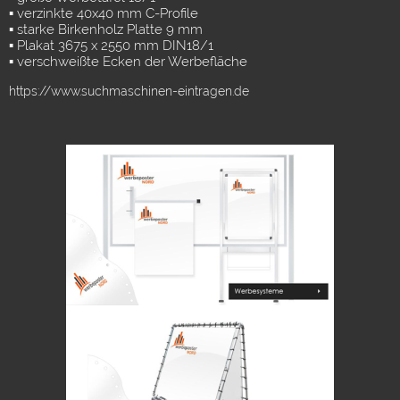
▪ verzinkte 40x40 mm C-Profile
▪ starke Birkenholz Platte 9 mm
▪ Plakat 3675 x 2550 mm DIN18/1
▪ verschweißte Ecken der Werbefläche
https://www.suchmaschinen-eintragen.de